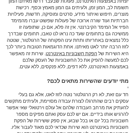
יומיות באמצעות האינטרנט, פעולות שבעבר דרשו מאיתנו המון
תשומת לב, המון זמן, ולעיתים גם המון מאמץ וכסף. רכישת
מוצרים, חיפוש ואיתור מידע, סרטים ומוסיקה, חדשות, פעילויות
חברתיות ועוד שורה ארוכה של פעולות שפשוט עברו מהמימד
הפיזי אל המימד הקיברנטי. אין זה פלא, אם כן, שתופעה זו
ממשיכה גם בתחומים שעד כה נראו לנו טאבו, תחומים שבדרך
כלל נמצאים באחריותו ותחת עינו הפקוחה של הרגולטור, שנוטה
לזוז הרבה יותר לאט מאיתנו. אחת הדוגמאות הטובות ביותר לכך
הפקת חשבוניות באינטרנט
היא השירות של
. שירות זה מאפשר
לכם למעשה להפיק את כל החשבוניות של העסק שלכם
באמצעות האינטרנט, ללא דפים, ללא פנקסים, ללא עטים.
מתי יודעים שהשירות מתאים לכם?
י
חד עם זאת, לא רק הרגולטור נוטה לזוז לאט, אלא גם בעלי
עסקים רבים שהתרגלו לצורת עבודה מסויימת, ולעיתים מתקשים
להעתיק את מרחב העבודה שלהם אל עולם וירטואלי שאי אפשר
להרגיש אותו בידיים. אם יש לכם עסק ואתם מפיקים מספר
חשבוניות בכל יום או בכל שבוע, אין ספק ששירות של הפקת
חשבוניות באינטרנט הוא שירות שכדאי לכם מאוד לעבור אליו.