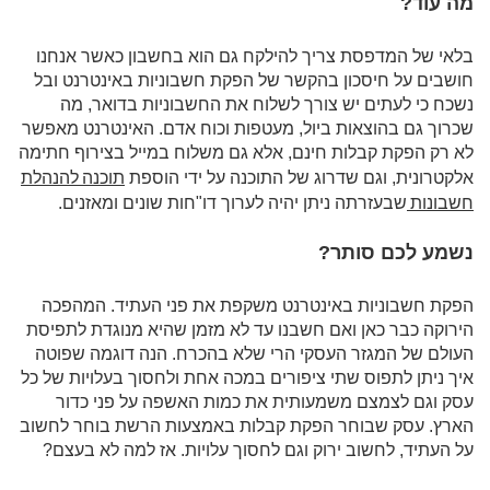
מה עוד?
בלאי של המדפסת צריך להילקח גם הוא בחשבון כאשר אנחנו
חושבים על חיסכון בהקשר של הפקת חשבוניות באינטרנט ובל
נשכח כי לעתים יש צורך לשלוח את החשבוניות בדואר, מה
שכרוך גם בהוצאות ביול, מעטפות וכוח אדם. האינטרנט מאפשר
לא רק הפקת קבלות חינם, אלא גם משלוח במייל בצירוף חתימה
תוכנה להנהלת
אלקטרונית, וגם שדרוג של התוכנה על ידי הוספת
חשבונות
שבעזרתה ניתן יהיה לערוך דו"חות שונים ומאזנים.
נשמע לכם סותר?
הפקת חשבוניות באינטרנט משקפת את פני העתיד. המהפכה
הירוקה כבר כאן ואם חשבנו עד לא מזמן שהיא מנוגדת לתפיסת
העולם של המגזר העסקי הרי שלא בהכרח. הנה דוגמה שפוטה
איך ניתן לתפוס שתי ציפורים במכה אחת ולחסוך בעלויות של כל
עסק וגם לצמצם משמעותית את כמות האשפה על פני כדור
הארץ. עסק שבוחר הפקת קבלות באמצעות הרשת בוחר לחשוב
על העתיד, לחשוב ירוק וגם לחסוך עלויות. אז למה לא בעצם?