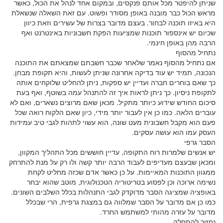
שניתן להיפטר מכל אותם פנקסים, ובמקום אחד לנהל את הכול, כאשר
מראש הכול כבר מובנה באופן מסודר ופשוט. עם זאת השאלה שנשאלת
היא באיזו תוכנה לבחור. בעצם מדובר בצרות של עשירים וזאת כיוון
שכיום יש אינספור תוכנות שמציעות הפקת חשבוניות באינטרנט ואף
הרבה מהן באופן חינמי.
נתחיל מהסוף
אם נתחיל מהסוף נאמר שלאחר שכבר חשבתם שמצאתם את התוכנה
הנכונה, תמיד יש עוד בדיקה אחרונה שניתן לעשות, והיא תקופת מבחן.
כך שאם בוחרים חברה ועדיין יש ספקות, ניתן להחליט שלוקחים אותה
לתקופת ניסיון. כך ניתן לראות איך זה להתנהל עמה בשוטף, ואף בעת
סיכום החודש שידוע כיותר מתקיל. מכאן שאם מרוצים נשארים, ואם לא
עוברים הלאה. כמו כן אין לעבור יותר מידי, כיון שאם הלקוח רואה שכל
פעם הוא מקבל חשבונית מעט שונה, הוא עשוי לתהות לגבי טיב עמידות
העסק עמו הוא עושה עסקים.
הסבר גרפי
יש אנשים שלמרות רוח התקופה, עדיין חוששים מכל התהליך המקוון,
ומכאן שבעצם מעדיפים לעבוד הרבה יותר קשה ולו רק על מנת להתרחק
ממגוון התוכנות המאיימות. על כן כאשר אדם שכזה מחליט לקחת
נשימה ארוכה וכן לפסוע בטריטוריה הטכנולוגית, מוטב שהוא יבחר
באופציה שמציגה הסבר מדוקדק לגבי התנהלות בכלל השלבים השונים.
כמו כן אם מדובר על הסבר שמלווה גם במצגת גרפית, הרי שבכלל
מדובר על עזרה מהותי למשתמש החרד.
נחזור להתחלה