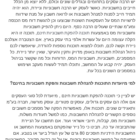
יש הרבה עסקים בתחומים ובגדלים שונים וכולם, ללא יוצא מן הכלל
חייבים בחשבוניות. כאשר לעסק יש הרבה חשבוניות וניירת, הוא יהיה
תמיד חייב לפנות למנהל חשבונות או לרואה חשבון על מנת שידווח
לרשויות המס על העסקאות השונות שבוצעו וכן להגשת דוח מס הכנסה
ומע"מ שנתיים שעולים הרבה כסף. היום ניתן להפיק חשבוניות
וחשבוניות מס באמצעות
, תוכנה זו היא
תוכנה להפקת חשבוניות חינם
הקלה עצומה היום על עשרות אלפי בתי עסק בארץ. אם הצטברה אצלכם
ניירת וקשה לכם, תוכלו למצוא תוכנות נוספות להורדה, שיאפשרו לכם
ניהול הנהלת חשבונות באופן מדויק ותקין והעיקר, שאין יותר ניירת. כל
המסמכים, חשבוניות, חשבוניות המס, הדוחות וכל מה שקשור בניהול
העסק, יהיה קבוע על המחשב, ותוכלו תמיד לעשות מעקב ושימוש
במסמכים השונים בכל עת.
למי מיועדות התוכנות להנהלת חשבונות והפקת חשבוניות בחינם?
יש לציין כי תוכנה להפקת חשבוניות חינם , מיועדת לכל סוגי העסקים
אם אלה הם עסקים גדולים, עוסקים פטורים, עוסק מורשה, חברה בע"מ
ותאגידים שונים. תוכנות אלו, מאפשרות הפקה של מסמכים חשובים
נוספים הקשורים להנהלת החשבונות, כמו למשל תעודות משלוח,
חשבוניות מס, קבלות, חיובי אשראי ועוד. אם תחשבו על הניירת
שהתבזבזה עד כה, תבינו כי כל נייר שהפקתם באמצעות המחשב או
החשבוניות הידניות חוסכים 80 גרם של עץ הגדל ביער או בטבע. אם
שמעתם על המושג חשבוניות ירוקות, אז על זה בדיוק מדובר. החשבוניות