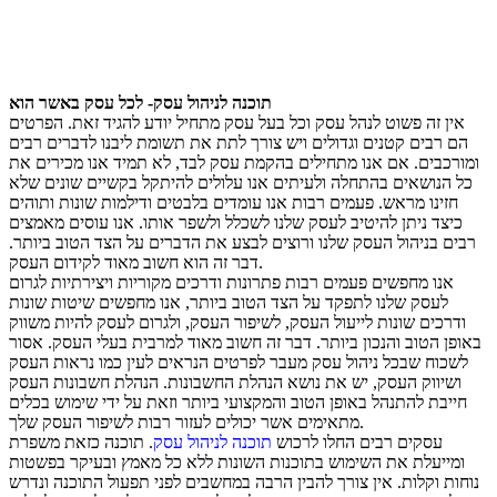
תוכנה לניהול עסק- לכל עסק באשר הוא
אין זה פשוט לנהל עסק וכל בעל עסק מתחיל יודע להגיד זאת. הפרטים
הם רבים קטנים וגדולים ויש צורך לתת את תשומת ליבנו לדברים רבים
ומורכבים. אם אנו מתחילים בהקמת עסק לבד, לא תמיד אנו מכירים את
כל הנושאים בהתחלה ולעיתים אנו עלולים להיתקל בקשיים שונים שלא
חזינו מראש. פעמים רבות אנו עומדים בלבטים ודילמות שונות ותוהים
כיצד ניתן להיטיב לעסק שלנו לשכלל ולשפר אותו. אנו עוסים מאמצים
רבים בניהול העסק שלנו ורוצים לבצע את הדברים על הצד הטוב ביותר.
דבר זה הוא חשוב מאוד לקידום העסק.
אנו מחפשים פעמים רבות פתרונות ודרכים מקוריות ויצירתיות לגרום
לעסק שלנו לתפקד על הצד הטוב ביותר, אנו מחפשים שיטות שונות
ודרכים שונות לייעול העסק, לשיפור העסק, ולגרום לעסק להיות משווק
באופן הטוב והנכון ביותר. דבר זה חשוב מאוד למרבית בעלי העסק. אסור
לשכוח שבכל ניהול עסק מעבר לפרטים הנראים לעין כמו נראות העסק
ושיווק העסק, יש את נושא הנהלת החשבונות. הנהלת חשבונות העסק
חייבת להתנהל באופן הטוב והמקצועי ביותר וזאת על ידי שימוש בכלים
מתאימים אשר יכולים לעזור רבות לשיפור העסק שלך.
עסקים רבים החלו לרכוש
תוכנה לניהול עסק
. תוכנה כזאת משפרת
ומייעלת את השימוש בתוכנות השונות ללא כל מאמץ ובעיקר בפשטות
נוחות וקלות. אין צורך להבין הרבה במחשבים לפני תפעול התוכנה ונדרש