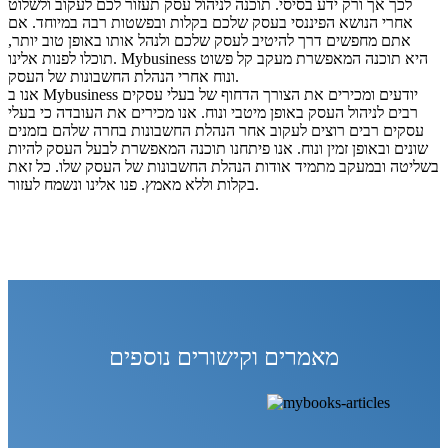
לכך אך ורק ידע בסיסי. תוכנה לניהול עסק תעזור לכם לעקוב ולשלוט
אחרי הנושא הפיננסי בעסק שלכם בקלות ובפשטות רבה במיוחד. אם
אתם מחפשים דרך להיטיב לעסק שלכם ולנהל אותו באופן טוב יותר,
תוכלו לפנות אלינו. Mybusiness היא תוכנה המאפשרת מעקב קל פשוט
ונוח אחרי הנהלת החשבונות של העסק.
אנו ב Mybusiness יודעים ומכירים את הצורך הדחוף של בעלי עסקים
רבים לניהול העסק באופן מיטבי ונוח. אנו מכירים את העובדה כי בעלי
עסקים רבים רוצים לעקוב אחר הנהלת החשבונות בחרה שלהם בזמנים
שונים ובאופן זמין ונוח. אנו פיתחנו תוכנה המאפשרת לבעל העסק להיות
בשליטה ובמעקב מתמיד אודות הנהלת החשבונות של העסק שלו. כל זאת
בקלות וללא מאמץ. פנו אלינו ונשמח לעזור.
מאמרים וקישורים נוספים