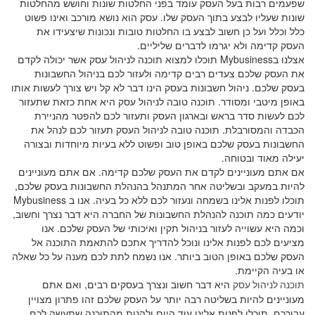
שפעמים רבות בעל העסק עומד בפני החלטות שונות וחושש מהחלטות
שונות שעליו לבצע בתוך העסק שלו. עסק הוא נושא מורכב ואינו פשוט
כלל וכלל ועל כן חשוב לבצע בו החלטות טובות ונכונות שיצעידו את
העסק קדימה ולא יגרמו לדברים שליליים.
אצלנו בMybusiness תוכלו למצוא תוכנה לניהול עסק אשר יכולה לקדם
את העסק שלכם צעדים רבים קדימה ולעזור לכם בניהול החשבונות
בעסק שלכם. ניהול חשבונות בעסק הינו דבר לא קל ויש צורך לעשות אותו
באופן מיטבי ומסודר. תוכנה טובה לניהול עסק היא אחת כזאת שתעזור
לכם לעשות סדר בראש ובארגון העסק ותעזור לכם להפטר מהניירת
הכבדה והמסורבלת. תוכנה טובה לניהול העסק תעזור לכם לנהל את
החשבונות בעסק שלכם באופן טוב ופשוט ללא בעיות מיוחדות ובצורה
יעילה מאוד ובטוחה.
אם אתם מעוניינים לקדם את העסק שלכם קדימה. אם אתם מעוניינים
להיות במעקב ובשליטה אחר המתנהל בהנהלת החשבונות בעסק שלכם,
תוכלו לפנות אלינו בשמחה ונעזור לכם ללא כל בעיה. אנו ב Mybusiness
יודעים כמה תוכנה להנהלת החשבונות של החברה היא דבר נצרך וחשוב,
וכמה היא עשוייה לעזור בניהול תקין ואיכותי של העסק שלכם. אנו
מציעים לכם לפנות אלינו ונוכל להדריך אתכם להתאמת התוכנה אל
העסק שלכם באופן הטוב ביותר. אנו נשמח לתת לכם מענה על כל שאלה
או בעיה הקיימת.
היא דבר חשוב ונצרך בעסקים רבים, ואם אתם
תוכנה לניהול עסק
מעוניינים להיות בשליטה רבה יותר על העסק שלכם זהו פתרון מצויין
עבורכם. תוכלו לפנות אלינו עוד היום ולהנות מהתוכנה שתעשה לכם